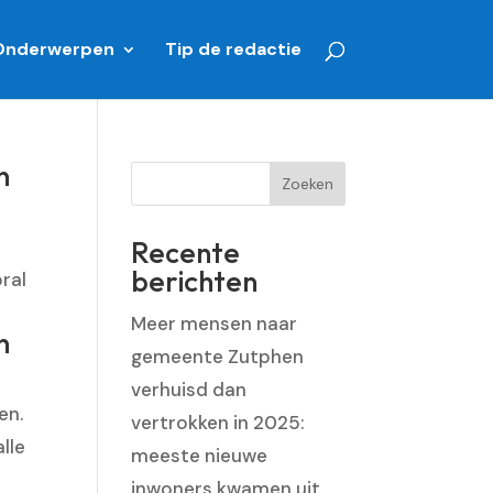
Onderwerpen
Tip de redactie
n
Zoeken
Recente
berichten
ral
Meer mensen naar
n
gemeente Zutphen
verhuisd dan
en.
vertrokken in 2025:
lle
meeste nieuwe
inwoners kwamen uit