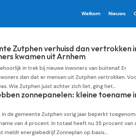
Welkom
Nieuws
e Zutphen verhuisd dan vertrokken i
ners kwamen uit Arnhem
oorlijk in trek bij nieuwe inwoners van buitenaf. Er
nwoners dan dat er mensen uit Zutphen vertrokken. Voo
 Wie Zutphen juist achter zich liet, ging het...
hebben zonnepanelen: kleine toename i
s in de gemeente Zutphen vorig jaar beperkt toegenom
ename van 4 procent. In totaal heeft nu 35 procent van a
 meldt energiebedrijf Zonneplan op basis...