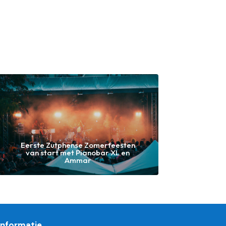
Eerste Zutphense Zomerfeesten
van start met Pianobar XL en
Ammar
Informatie