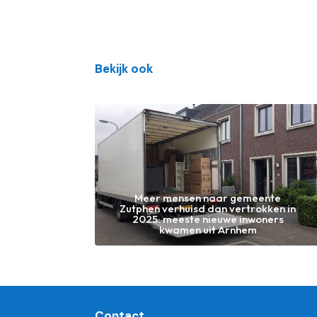
Bekijk ook
Meer mensen naar gemeente
Zutphen verhuisd dan vertrokken in
2025: meeste nieuwe inwoners
kwamen uit Arnhem
Contact