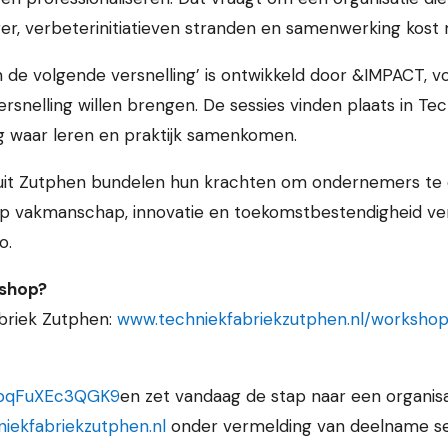
iger, verbeterinitiatieven stranden en samenwerking kost
n de volgende versnelling’ is ontwikkeld door &IMPACT, 
ersnelling willen brengen. De sessies vinden plaats in T
g waar leren en praktijk samenkomen.
it Zutphen bundelen hun krachten om ondernemers te 
op vakmanschap, innovatie en toekomstbestendigheid ver
o.
kshop?
briek Zutphen:
www.techniekfabriekzutphen.nl/workshop
8PbqFuXEc3QGK9
en zet vandaag de stap naar een organisa
iekfabriekzutphen.nl
onder vermelding van deelname ses