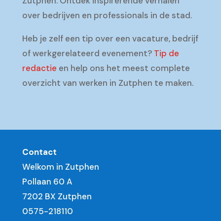
Zutphen. Ontdek inspirerende verhalen
over bedrijven en professionals in de stad.
Heb je zelf een tip over een vacature, bedrijf
of werkgerelateerd evenement?
Tip de
redactie
en help ons het meest complete
overzicht van werken in Zutphen te maken.
Contact
Welkom in Zutphen
Pollaan 60 A
7202 BX Zutphen
0575-218110