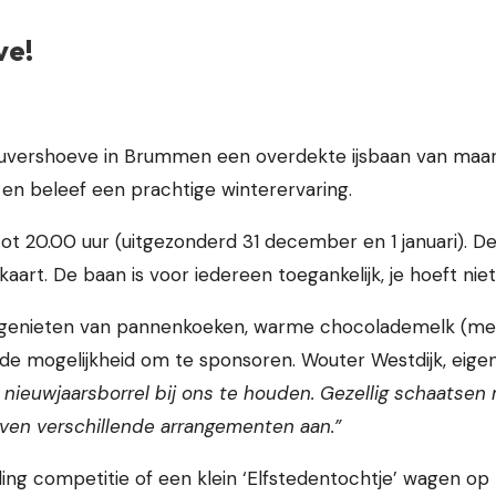
ve!
vershoeve in Brummen een overdekte ijsbaan van maar 
js en beleef een prachtige winterervaring.
ot 20.00 uur (uitgezonderd 31 december en 1 januari). De 
nkaart. De baan is voor iedereen toegankelijk, je hoeft ni
 genieten van pannenkoeken, warme chocolademelk (met 
r de mogelijkheid om te sponsoren. Wouter Westdijk, eig
 nieuwjaarsborrel bij ons te houden. Gezellig schaatsen
ven verschillende arrangementen aan.”
ing competitie of een klein ‘Elfstedentochtje’ wagen op h