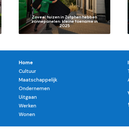
Zoveel huizen in Zutphen hebben
zonnepanelen: kleine toename in
2025
Home
Cultuur
Maatschappelijk
Ondernemen
Uitgaan
Werken
Wonen