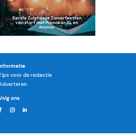
Eerste Zutphense Zomerfeesten
van start met Pianobar XL en
Ammar
Informatie
Tips voor de redactie
Adverteren
Volg ons