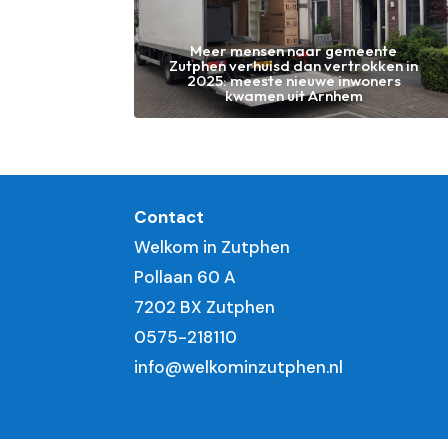
Meer mensen naar gemeente
Zutphen verhuisd dan vertrokken in
2025: meeste nieuwe inwoners
kwamen uit Arnhem
Contact
Welkom in Zutphen
Pollaan 60 A
7202 BX Zutphen
0575-218110
info@welkominzutphen.nl