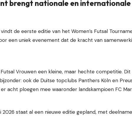
t brengt nationale en international
indt de eerste editie van het Women’s Futsal Tournamen
 voor een uniek evenement dat de kracht van samenwerk
 Futsal Vrouwen een kleine, maar hechte competitie. Dit t
 bijzonder: ook de Duitse topclubs Panthers Köln en Preu
 er acht ploegen mee waaronder landskampioen FC Marl
 juni 2026 staat al een nieuwe editie gepland, met deelna