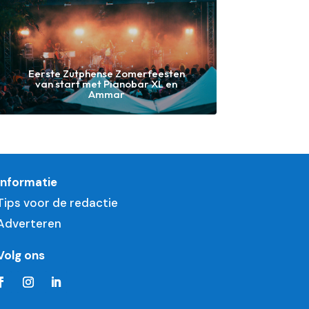
Eerste Zutphense Zomerfeesten
van start met Pianobar XL en
Ammar
Informatie
Tips voor de redactie
Adverteren
Volg ons