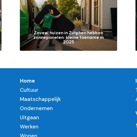
Zoveel huizen in Zutphen hebben
zonnepanelen: kleine toename in
2025
Home
Cultuur
Maatschappelijk
Ondernemen
Uitgaan
Werken
Wonen