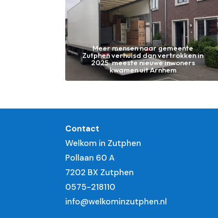
Meer mensen naar gemeente
Zutphen verhuisd dan vertrokken in
2025: meeste nieuwe inwoners
kwamen uit Arnhem
Contact
Welkom in Zutphen
Pollaan 60 A
7202 BX Zutphen
0575-218110
info@welkominzutphen.nl